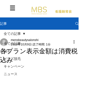
記事
全ての記事
mensbeautysalonshi
全ての記事
2019年10月9日
読了時間: 1分
各プラン表示金額は消費税
脱毛
込み
メンズ脱毛
キャンペーン
ニュース