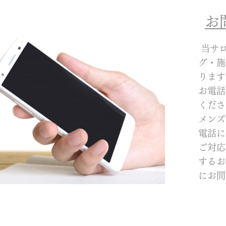
​
当サ
グ・施
ります
お電話
くださ
メンズ
電話に
ご対応
するお
にお問