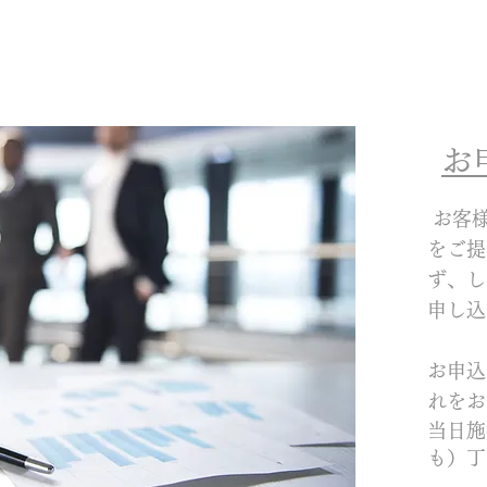
​
お客
をご提
ず、し
申し込
お申込
れをお
当日施
も）丁