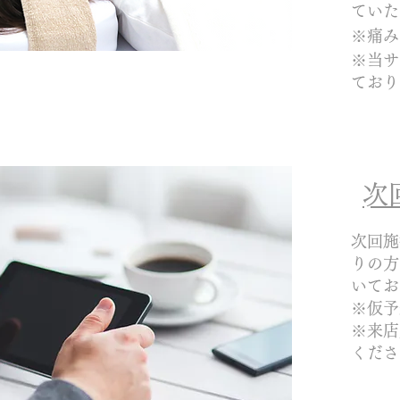
ていた
※痛み
​※当
ており
​
次回施
りの方
いてお
※仮予
​※来
くださ