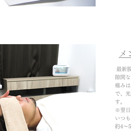
​
最新
隙間な
痛みは
で、光
す。
※翌日
いつも
約4～