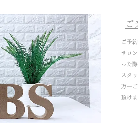
ご
ご予約
サロン
った際
スタッ
万一ご
頂けま