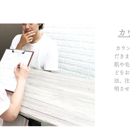
​
カウ
だきま
肌や毛
どをお
法、注
明させ